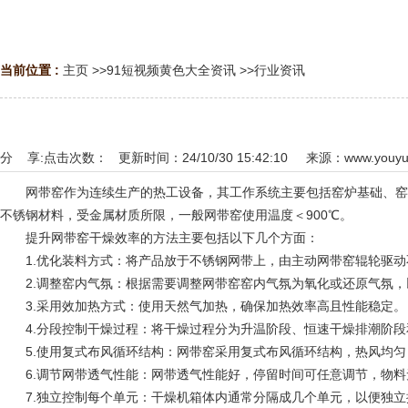
当前位置 :
主页
>>
91短视频黄色大全资讯
>>
行业资讯
分 享:
点击次数：
更新时间：24/10/30 15:42:10 来源：
www.youyu
网带窑作为连续生产的热工设备，其工作系统主要包括窑炉基础、窑炉
不锈钢材料，受金属材质所限，一般网带窑使用温度＜900℃。
‌提升网带窑干燥效率的方法主要包括以下几个方面‌：
‌1.优化装料方式‌：将产品放于不锈钢网带上，由主动网带窑辊轮驱动
‌2.调整窑内气氛‌：根据需要调整网带窑窑内气氛为氧化或还原气氛，
‌3.采用效加热方式‌：使用天然气加热，确保加热效率高且性能稳定‌。
‌4.分段控制干燥过程‌：将干燥过程分为升温阶段、恒速干燥排潮阶段
‌5.使用复式布风循环结构‌：网带窑采用复式布风循环结构，热风均匀
‌6.调节网带透气性能‌：网带透气性能好，停留时间可任意调节，物料
‌7.独立控制每个单元‌：干燥机箱体内通常分隔成几个单元，以便独立