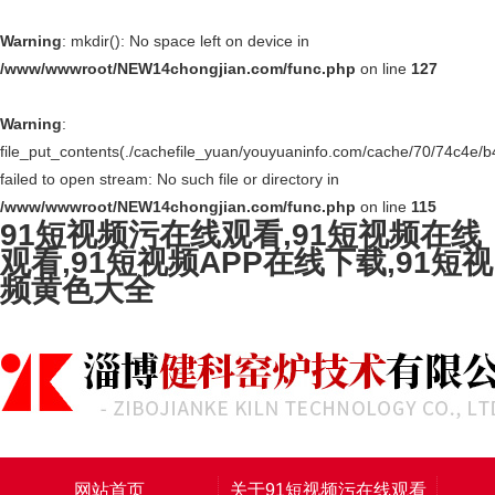
Warning
: mkdir(): No space left on device in
/www/wwwroot/NEW14chongjian.com/func.php
on line
127
Warning
:
file_put_contents(./cachefile_yuan/youyuaninfo.com/cache/70/74c4e/b
failed to open stream: No such file or directory in
/www/wwwroot/NEW14chongjian.com/func.php
on line
115
91短视频污在线观看,91短视频在线
观看,91短视频APP在线下载,91短视
频黄色大全
网站首页
关于91短视频污在线观看